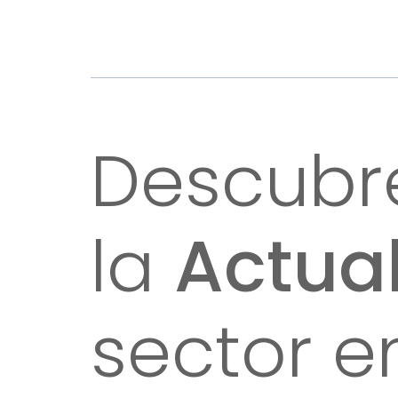
Descubr
la
Actua
sector e