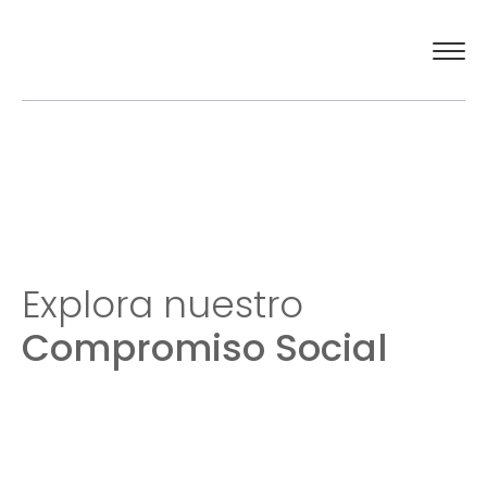
El Círculo
Actualidad
Compromiso social
Explora nuestro
Compromiso Social
Contacto